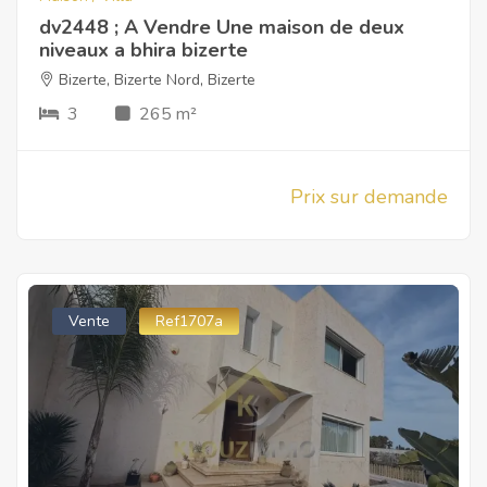
dv2448 ; A Vendre Une maison de deux
niveaux a bhira bizerte
Bizerte
,
Bizerte Nord
,
Bizerte
3
265 m²
Prix sur demande
Vente
Ref1707a