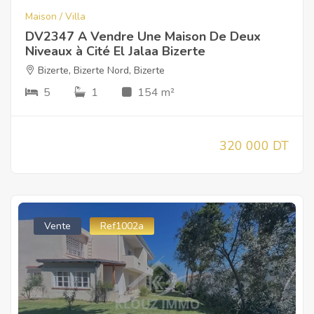
Maison / Villa
DV2347 A Vendre Une Maison De Deux
Niveaux à Cité El Jalaa Bizerte
Bizerte
,
Bizerte Nord
,
Bizerte
5
1
154 m²
320 000 DT
Vente
Ref1002a