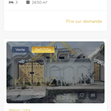
3
2650 m²
Prix sur demande
Vente
Ref1715a
Maison / Villa