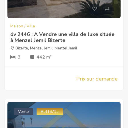
Maison / Villa
dv 2446 : A Vendre une villa de luxe située
à Menzel Jemil Bizerte
Bizerte
,
Menzel Jemil
,
Menzel Jemil
3
442 m²
Prix sur demande
Vente
Ref1671a