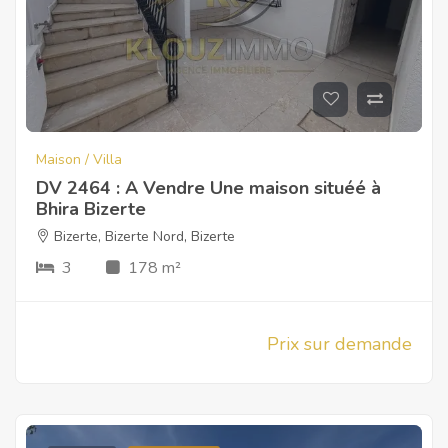
Maison / Villa
DV 2464 : A Vendre Une maison situéé à
Bhira Bizerte
Bizerte
,
Bizerte Nord
,
Bizerte
3
178 m²
Prix sur demande