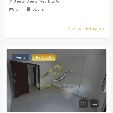
Bizerte
,
Bizerte Nord
,
Bizerte
5
513 m²
Prix sur demande
Vente
Ref1328a