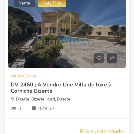
Vente
Ref1772a
Maison / Villa
DV 2460 ; A Vendre Une Villa de luxe à
Corniche Bizerte
Bizerte
,
Bizerte Nord
,
Bizerte
3
879 m²
Prix sur demande