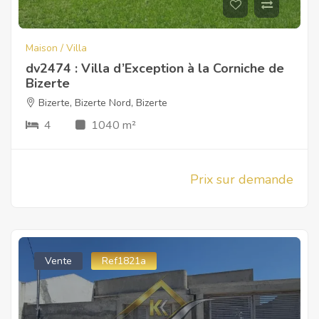
Maison / Villa
dv2474 : Villa d’Exception à la Corniche de
Bizerte
Bizerte
,
Bizerte Nord
,
Bizerte
4
1040 m²
Prix sur demande
Vente
Ref1821a