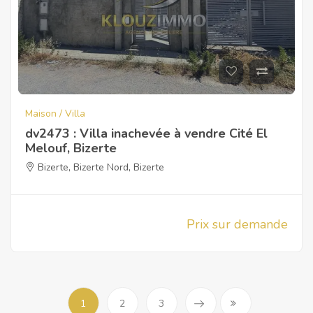
Maison / Villa
dv2473 : Villa inachevée à vendre Cité El
Melouf, Bizerte
Bizerte
,
Bizerte Nord
,
Bizerte
Prix sur demande
1
2
3