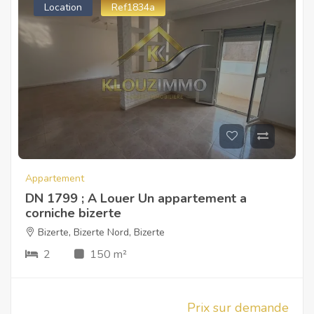
Location
Ref1834a
Appartement
DN 1799 ; A Louer Un appartement a
corniche bizerte
Bizerte
,
Bizerte Nord
,
Bizerte
2
150 m²
Prix sur demande