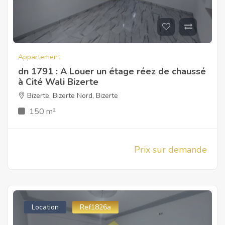
Appartement
dn 1791 : A Louer un étage réez de chaussé
à Cité Wali Bizerte
Bizerte
,
Bizerte Nord
,
Bizerte
150 m²
Prix sur demande
Location
Ref1826a