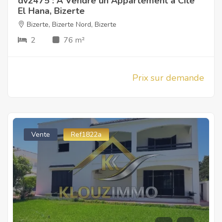
dv2475 : À Vendre un Appartement à Cité
El Hana, Bizerte
Bizerte
,
Bizerte Nord
,
Bizerte
2
76 m²
Prix sur demande
Vente
Ref1822a