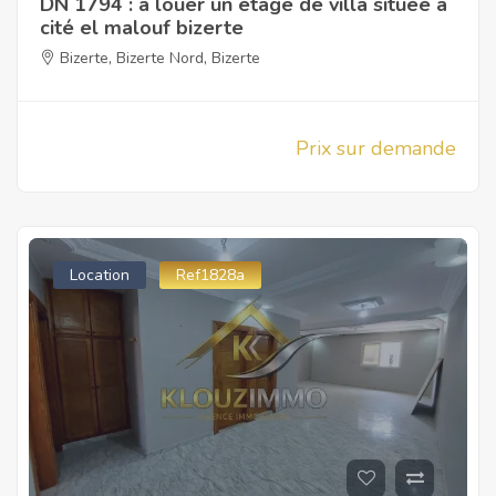
DN 1794 : a louer un étage de villa situéé a
cité el malouf bizerte
Bizerte
,
Bizerte Nord
,
Bizerte
Prix sur demande
Location
Ref1828a