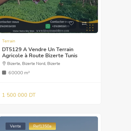
Terrain
DT5129 A Vendre Un Terrain
Agricole à Route Bizerte Tunis
Bizerte
,
Bizerte Nord
,
Bizerte
60000 m²
1 500 000 DT
Vente
Ref1350a