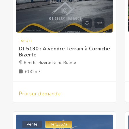
Terrain
Dt 5130 : A vendre Terrain à Corniche
Bizerte
Bizerte
,
Bizerte Nord
,
Bizerte
600 m²
Prix sur demande
Vente
Ref1357a