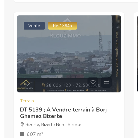
Vente
Ref1394a
Terrain
DT 5139 ; A Vendre terrain à Borj
Ghamez Bizerte
Bizerte
,
Bizerte Nord
,
Bizerte
607 m²