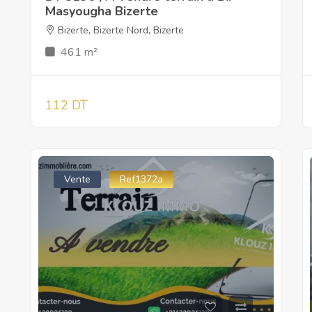
Masyougha Bizerte
Bizerte
,
Bizerte Nord
,
Bizerte
461 m²
112 DT
Vente
Ref1372a