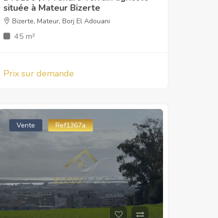
située à Mateur Bizerte
Bizerte
,
Mateur
,
Borj El Adouani
45 m²
Prix sur demande
Vente
Ref1367a