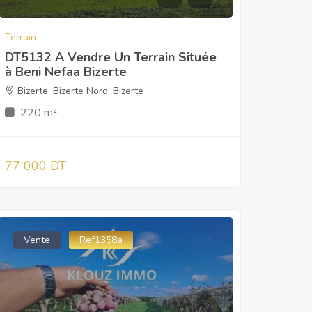
Terrain
DT5132 A Vendre Un Terrain Située
à Beni Nefaa Bizerte
Bizerte
,
Bizerte Nord
,
Bizerte
220 m²
77 000 DT
Vente
Ref1358a