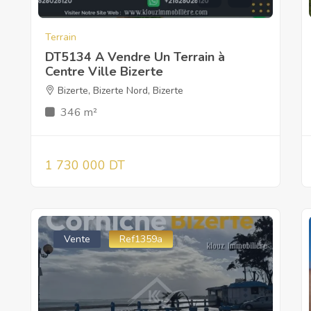
Terrain
DT5134 A Vendre Un Terrain à
Centre Ville Bizerte
Bizerte
,
Bizerte Nord
,
Bizerte
346 m²
1 730 000 DT
Vente
Ref1359a