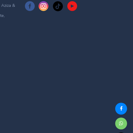
 Aziza &
te,