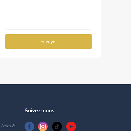
Envoyer
Suivez-nous
 Aziza &