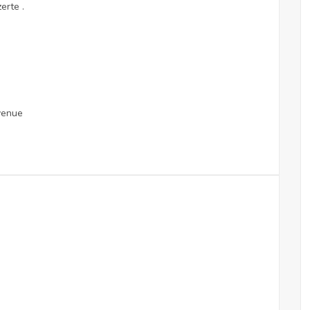
erte .
nvenue