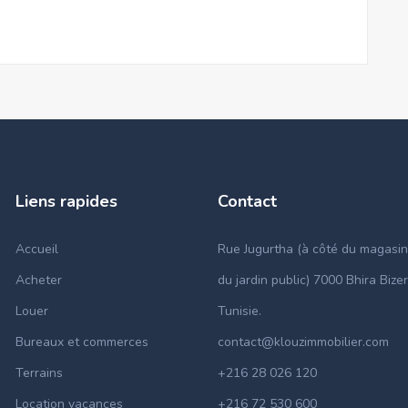
Liens rapides
Contact
Accueil
Rue Jugurtha (à côté du magasin
Acheter
du jardin public) 7000 Bhira Bizer
Louer
Tunisie.
Bureaux et commerces
contact@klouzimmobilier.com
Terrains
+216 28 026 120
Location vacances
+216 72 530 600