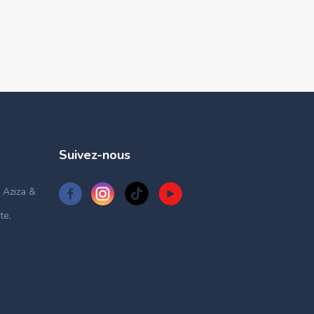
Suivez-nous
 Aziza &
te,