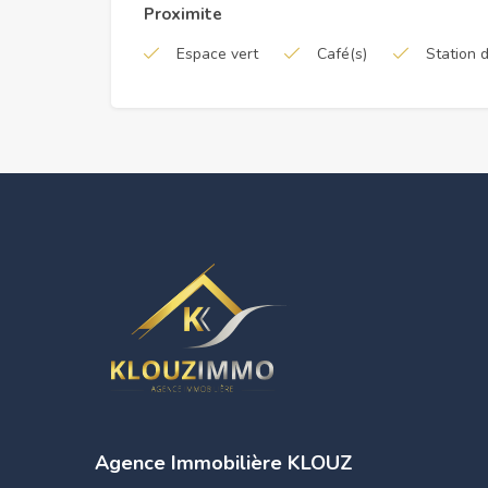
Proximite
Espace vert
Café(s)
Station 
Agence Immobilière KLOUZ