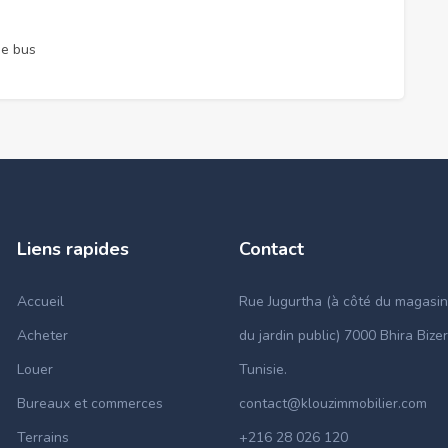
de bus
Liens rapides
Contact
Accueil
Rue Jugurtha (à côté du magasin
Acheter
du jardin public) 7000 Bhira Bizer
Louer
Tunisie.
Bureaux et commerces
contact@klouzimmobilier.com
Terrains
+216 28 026 120