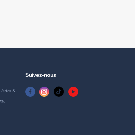
Suivez-nous
 Aziza &
te,