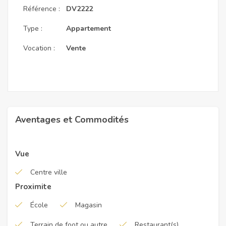
Référence :
DV2222
Type :
Appartement
Vocation :
Vente
Aventages et Commodités
Vue
Centre ville
Proximite
École
Magasin
Terrain de foot ou autre
Restaurant(s)