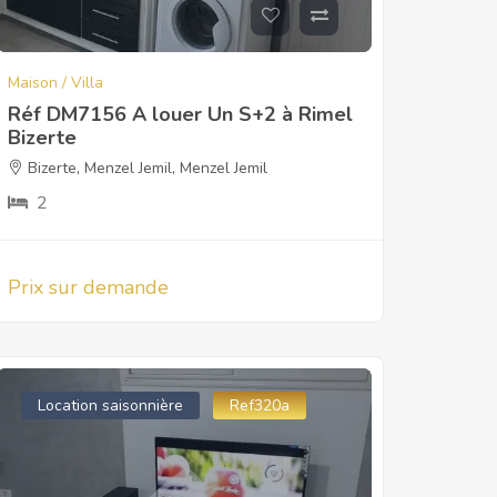
Maison / Villa
Réf DM7156 A louer Un S+2 à Rimel
Bizerte
Bizerte
,
Menzel Jemil
,
Menzel Jemil
2
Prix sur demande
Location saisonnière
Ref320a