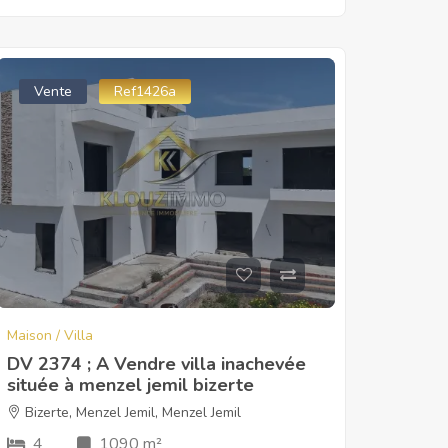
Vente
Ref1426a
Maison / Villa
DV 2374 ; A Vendre villa inachevée
située à menzel jemil bizerte
Bizerte
,
Menzel Jemil
,
Menzel Jemil
4
1090 m²