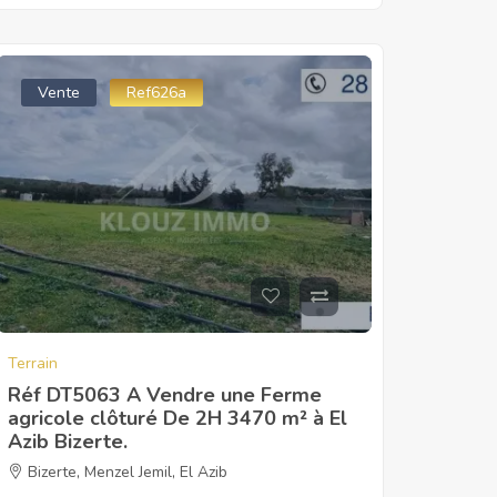
Vente
Ref626a
Terrain
Réf DT5063 A Vendre une Ferme
agricole clôturé De 2H 3470 m² à El
Azib Bizerte.
Bizerte
,
Menzel Jemil
,
El Azib