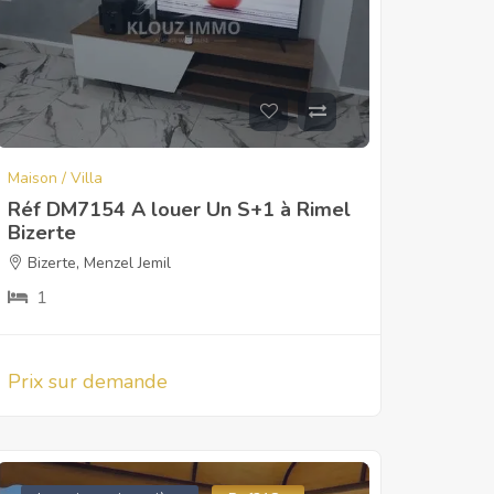
Maison / Villa
Réf DM7154 A louer Un S+1 à Rimel
Bizerte
Bizerte
,
Menzel Jemil
1
Prix sur demande