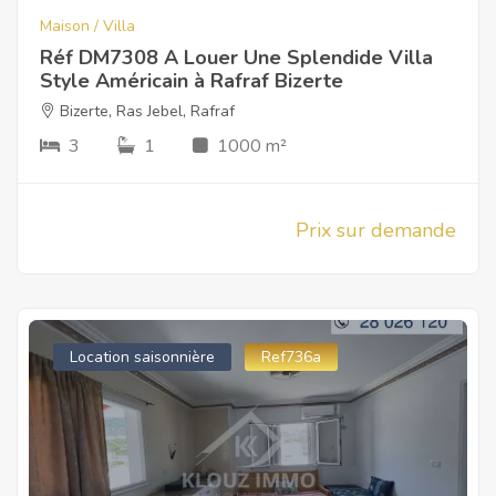
Maison / Villa
Réf DM7308 A Louer Une Splendide Villa
Style Américain à Rafraf Bizerte
Bizerte
,
Ras Jebel
,
Rafraf
3
1
1000 m²
Prix sur demande
Location saisonnière
Ref736a