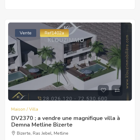
Vente
Ref1402a
Maison / Villa
DV2370 ; a vendre une magnifique villa à
Demna Metline Bizerte
Bizerte
,
Ras Jebel
,
Metline