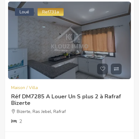
Loué
Ref731a
Maison / Villa
Réf DM7285 A Louer Un S plus 2 à Rafraf
Bizerte
Bizerte
,
Ras Jebel
,
Rafraf
2