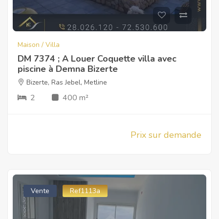
Maison / Villa
DM 7374 ; A Louer Coquette villa avec
piscine à Demna Bizerte
Bizerte
,
Ras Jebel
,
Metline
2
400 m²
Prix sur demande
Vente
Ref1113a