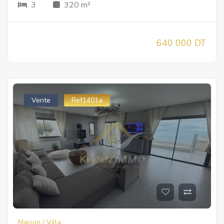
3
320 m²
640 000 DT
Vente
Ref1401a
Maison / Villa