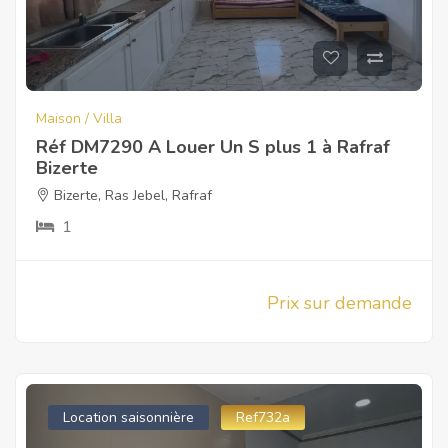
Maison / Villa
Réf DM7290 A Louer Un S plus 1 à Rafraf
Bizerte
Bizerte
,
Ras Jebel
,
Rafraf
1
Prix sur demande
Location saisonnière
Ref732a