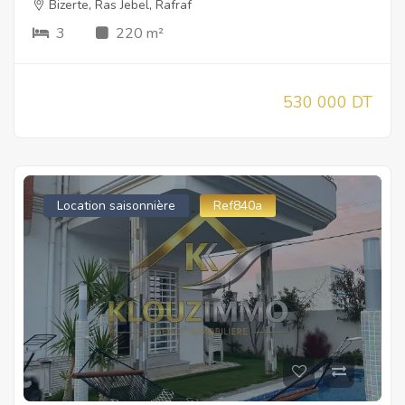
Bizerte
,
Ras Jebel
,
Rafraf
3
220 m²
530 000 DT
Location saisonnière
Ref840a