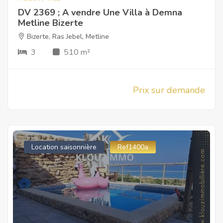
DV 2369 ; A vendre Une Villa à Demna
Metline Bizerte
Bizerte
,
Ras Jebel
,
Metline
3
510 m²
Prix sur demande
Location saisonnière
Ref1400a