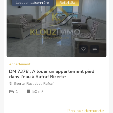
Location saisonnière
Ref1418a
Appartement
DM 7378 ; A louer un appartement pied
dans l'eau à Rafraf Bizerte
Bizerte
,
Ras Jebel
,
Rafraf
1
50 m²
Prix sur demande