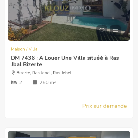
Maison / Villa
DM 7436 : A Louer Une Villa situéé à Ras
Jbal Bizerte
Bizerte
,
Ras Jebel
,
Ras Jebel
2
250 m²
Prix sur demande