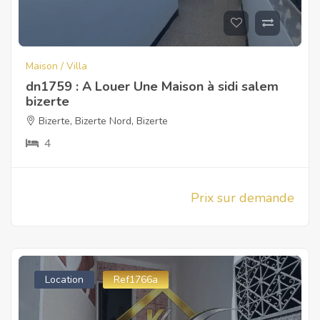
Maison / Villa
dn1759 : A Louer Une Maison à sidi salem
bizerte
Bizerte
,
Bizerte Nord
,
Bizerte
4
Prix sur demande
Location
Ref1766a