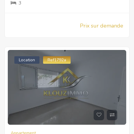
3
Prix sur demande
Location
Ref1792a
Appartement