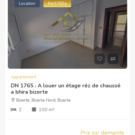
Location
Ref1783a
Appartement
DN 1765 : A louer un étage réz de chaussé
a bhira bizerte
Bizerte
,
Bizerte Nord
,
Bizerte
2
100 m²
Prix sur demande