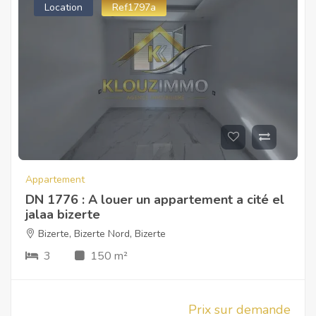
Location
Ref1797a
Appartement
DN 1776 : A louer un appartement a cité el
jalaa bizerte
Bizerte
,
Bizerte Nord
,
Bizerte
3
150 m²
Prix sur demande