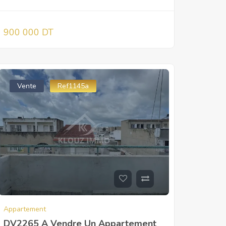
900 000 DT
Vente
Ref1145a
Appartement
DV2265 A Vendre Un Appartement