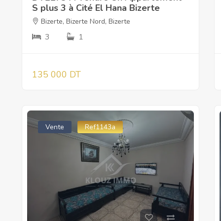
S plus 3 à Cité El Hana Bizerte
Bizerte
,
Bizerte Nord
,
Bizerte
3
1
135 000 DT
Vente
Ref1143a