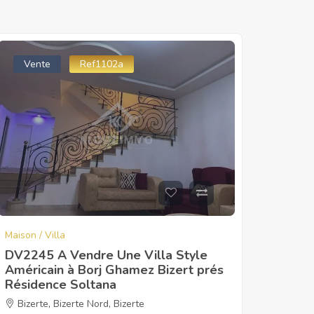
Vente
Ref1102a
Maison / Villa
DV2245 A Vendre Une Villa Style
Américain à Borj Ghamez Bizert prés
Résidence Soltana
Bizerte
,
Bizerte Nord
,
Bizerte