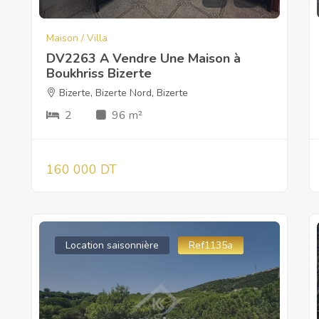
Maison / Villa
DV2263 A Vendre Une Maison à
Boukhriss Bizerte
Bizerte
,
Bizerte Nord
,
Bizerte
2
96 m²
160 000 DT
Location saisonnière
Ref1135a