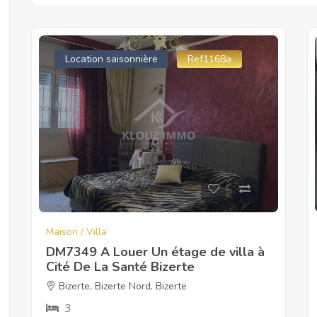
Location saisonnière
Ref1168a
Maison / Villa
DM7349 A Louer Un étage de villa à
Cité De La Santé Bizerte
Bizerte
,
Bizerte Nord
,
Bizerte
3