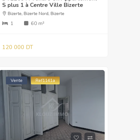
S plus 1 à Centre Ville Bizerte
Bizerte
,
Bizerte Nord
,
Bizerte
1
60 m²
120 000 DT
Vente
Ref1141a