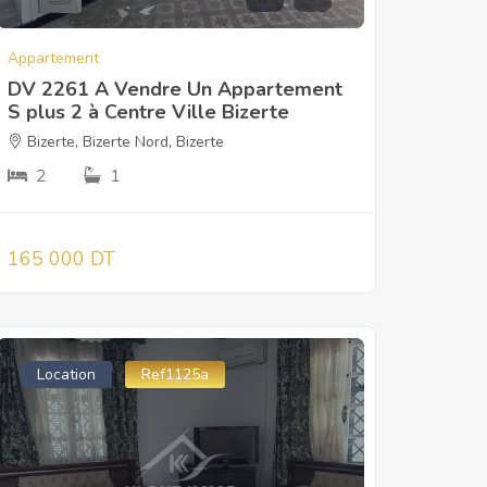
Appartement
DV 2261 A Vendre Un Appartement
S plus 2 à Centre Ville Bizerte
Bizerte
,
Bizerte Nord
,
Bizerte
2
1
165 000 DT
Location
Ref1125a