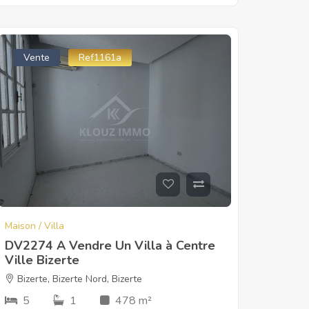
Vente
Ref1161a
Maison / Villa
DV2274 A Vendre Un Villa à Centre
Ville Bizerte
Bizerte
,
Bizerte Nord
,
Bizerte
5
1
478 m²