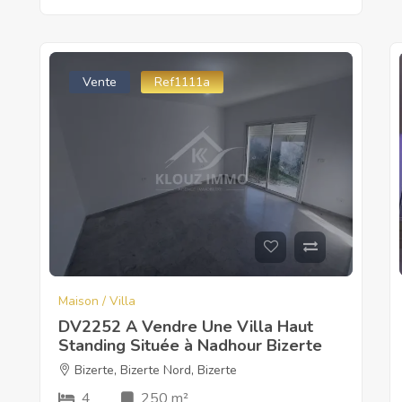
Vente
Ref1111a
Maison / Villa
DV2252 A Vendre Une Villa Haut
Standing Située à Nadhour Bizerte
Bizerte
,
Bizerte Nord
,
Bizerte
4
250 m²