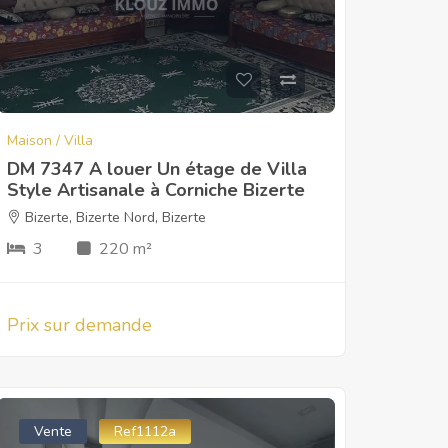
Maison / Villa
DM 7347 A louer Un étage de Villa
Style Artisanale à Corniche Bizerte
Bizerte
,
Bizerte Nord
,
Bizerte
3
220 m²
Prix sur demande
Vente
Ref1112a