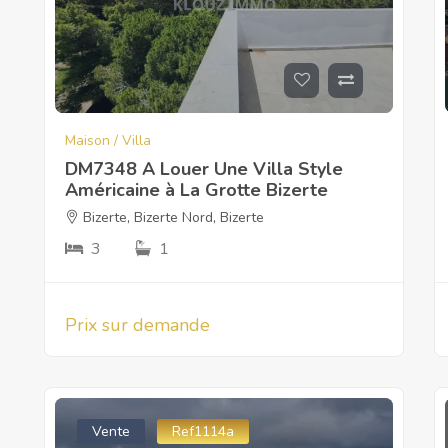
Maison / Villa
DM7348 A Louer Une Villa Style
Américaine à La Grotte Bizerte
Bizerte
,
Bizerte Nord
,
Bizerte
3
1
Prix sur demande
Vente
Ref1114a