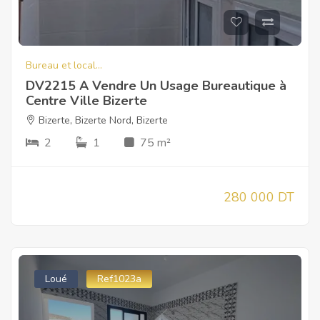
Bureau et local...
DV2215 A Vendre Un Usage Bureautique à
Centre Ville Bizerte
Bizerte
,
Bizerte Nord
,
Bizerte
2
1
75 m²
280 000 DT
Loué
Ref1023a