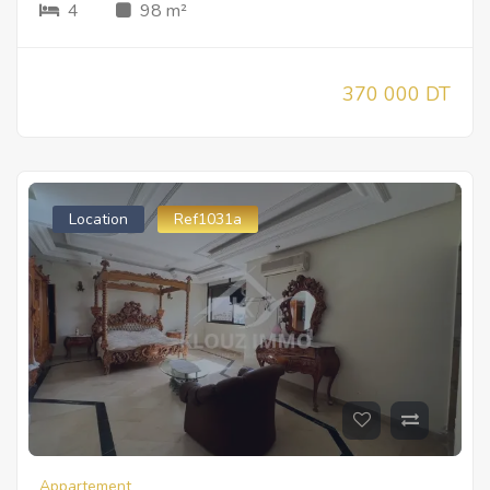
4
98 m²
370 000 DT
Location
Ref1031a
Appartement