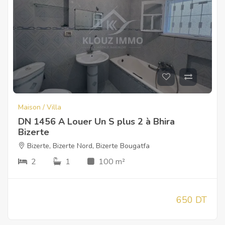
Maison / Villa
DN 1456 A Louer Un S plus 2 à Bhira
Bizerte
Bizerte
,
Bizerte Nord
,
Bizerte Bougatfa
2
1
100 m²
650 DT