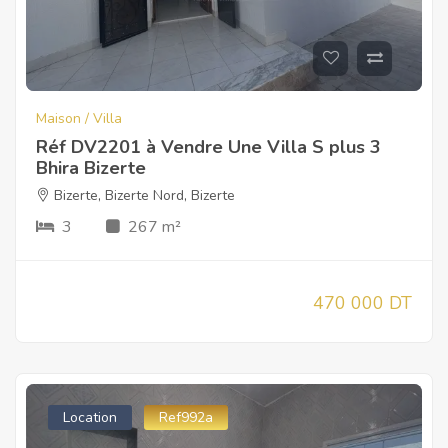
Maison / Villa
Réf DV2201 à Vendre Une Villa S plus 3
Bhira Bizerte
Bizerte
,
Bizerte Nord
,
Bizerte
3
267 m²
470 000 DT
Location
Ref992a