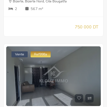
Bizerte
,
Bizerte Nord
,
Cite Bougatfa
2
567 m²
750 000 DT
Vente
Ref998a