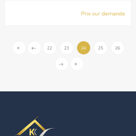
Prix sur demande
22
23
24
25
26