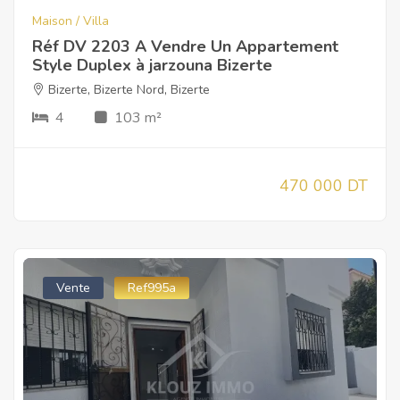
Maison / Villa
Réf DV 2203 A Vendre Un Appartement
Style Duplex à jarzouna Bizerte
Bizerte
,
Bizerte Nord
,
Bizerte
4
103 m²
470 000 DT
Vente
Ref995a