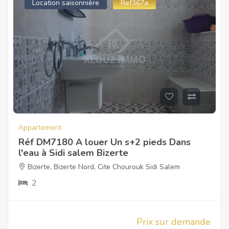
Location saisonnière
Ref367a
Appartement
Réf DM7180 A louer Un s+2 pieds Dans
l'eau à Sidi salem Bizerte
Bizerte
,
Bizerte Nord
,
Cite Chourouk Sidi Salem
2
Prix sur demande