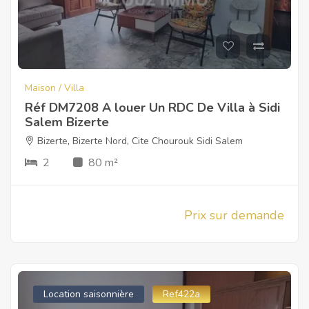
Maison / Villa
Réf DM7208 A louer Un RDC De Villa à Sidi
Salem Bizerte
Bizerte
,
Bizerte Nord
,
Cite Chourouk Sidi Salem
2
80 m²
Prix sur demande
Location saisonnière
Ref422a