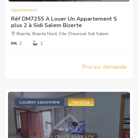
Appartement
Réf DM7255 A Louer Un Appartement S
plus 2 à Sidi Salem Bizerte
Bizerte
,
Bizerte Nord
,
Cite Chourouk Sidi Salem
2
1
Prix sur demande
Location saisonnière
Ref423a