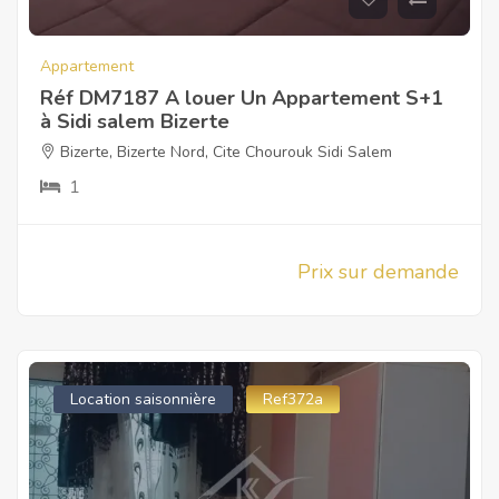
Appartement
Réf DM7187 A louer Un Appartement S+1
à Sidi salem Bizerte
Bizerte
,
Bizerte Nord
,
Cite Chourouk Sidi Salem
1
Prix sur demande
Location saisonnière
Ref372a