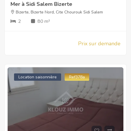
Mer à Sidi Salem Bizerte
Bizerte
,
Bizerte Nord
,
Cite Chourouk Sidi Salem
2
80 m²
Prix sur demande
Location saisonnière
Ref378a