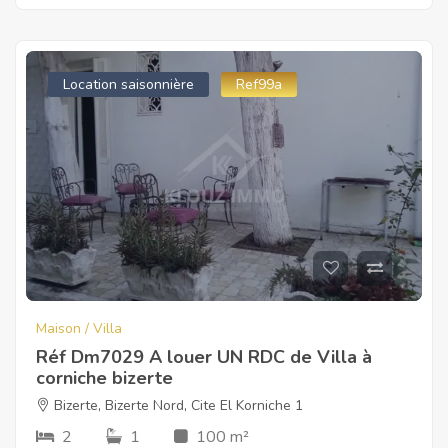
Location saisonnière
Ref99a
Maison / Villa
Réf Dm7029 A louer UN RDC de Villa à
corniche bizerte
Bizerte
,
Bizerte Nord
,
Cite El Korniche 1
2
1
100 m²