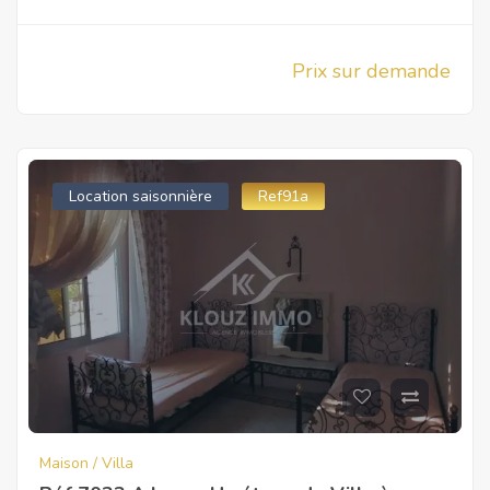
Prix sur demande
Location saisonnière
Ref91a
Maison / Villa