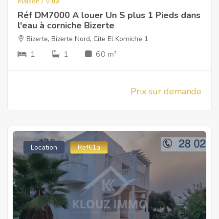
Maison / Villa
Réf DM7000 A louer Un S plus 1 Pieds dans
l'eau à corniche Bizerte
Bizerte
,
Bizerte Nord
,
Cite El Korniche 1
1
1
60 m²
Prix sur demande
Location
Ref61a