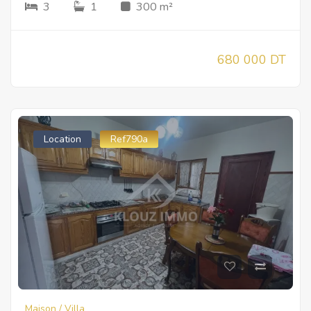
3
1
300 m²
680 000 DT
Location
Ref790a
Maison / Villa