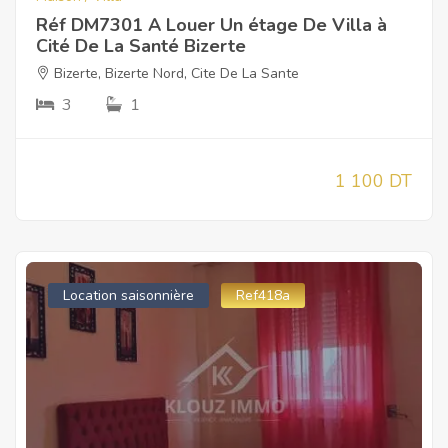
Réf DM7301 A Louer Un étage De Villa à
Cité De La Santé Bizerte
Bizerte
,
Bizerte Nord
,
Cite De La Sante
3
1
1 100 DT
Location saisonnière
Ref418a