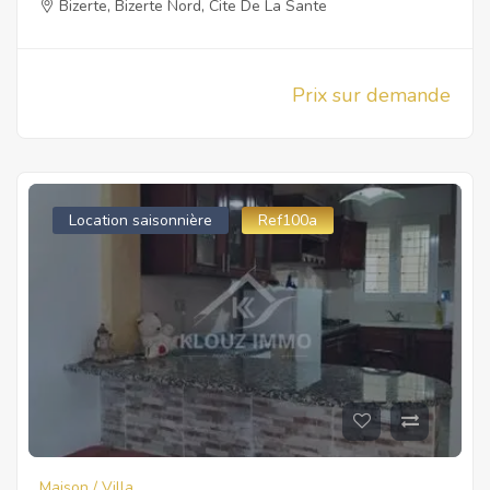
Bizerte
,
Bizerte Nord
,
Cite De La Sante
Prix sur demande
Location saisonnière
Ref100a
Maison / Villa