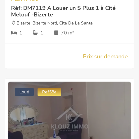
Réf: DM7119 A Louer un S Plus 1 à Cité
Melouf -Bizerte
Bizerte
,
Bizerte Nord
,
Cite De La Sante
1
1
70 m²
Prix sur demande
Loué
Ref58a