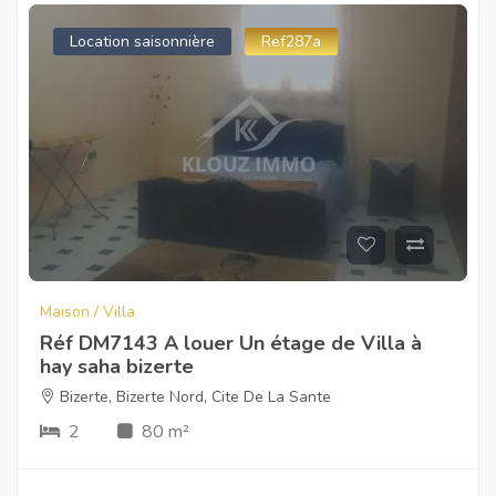
Location saisonnière
Ref287a
Maison / Villa
Réf DM7143 A louer Un étage de Villa à
hay saha bizerte
Bizerte
,
Bizerte Nord
,
Cite De La Sante
2
80 m²