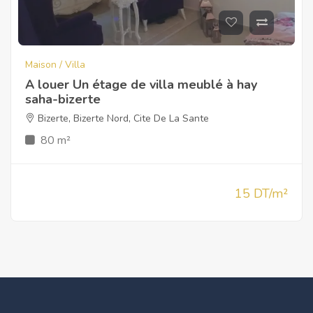
Maison / Villa
A louer Un étage de villa meublé à hay
saha-bizerte
Bizerte
,
Bizerte Nord
,
Cite De La Sante
80 m²
15 DT/m²