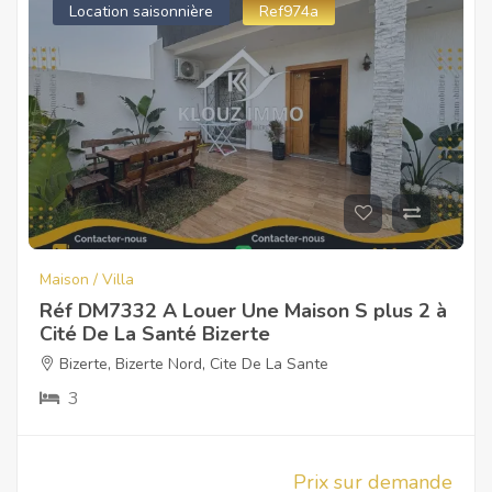
Location saisonnière
Ref974a
Maison / Villa
Réf DM7332 A Louer Une Maison S plus 2 à
Cité De La Santé Bizerte
Bizerte
,
Bizerte Nord
,
Cite De La Sante
3
Prix sur demande